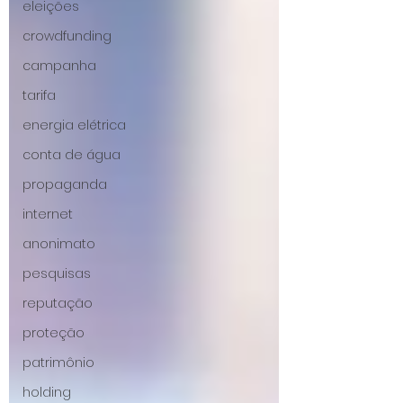
eleições
crowdfunding
campanha
tarifa
energia elétrica
conta de água
propaganda
internet
anonimato
pesquisas
reputação
proteção
patrimônio
holding