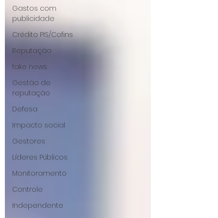
Gastos com
publicidade
Crédito PIS/Cofins
Reputação
fake news
Gestão de
reputação
Defesa
Impacto social
Gestores
Líderes Públicos
Monitoramento
Controle
Independente