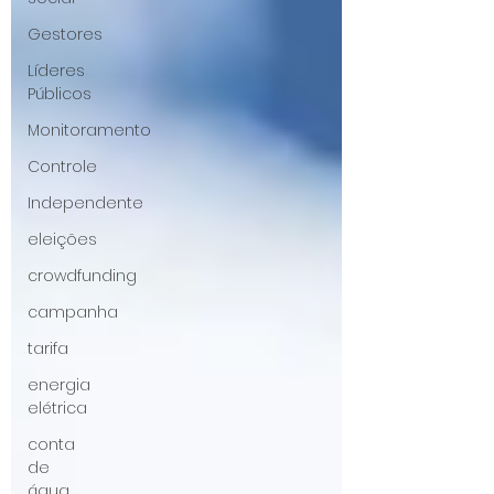
Gestores
Líderes
Públicos
Monitoramento
Controle
Independente
eleições
crowdfunding
campanha
tarifa
energia
elétrica
conta
de
água