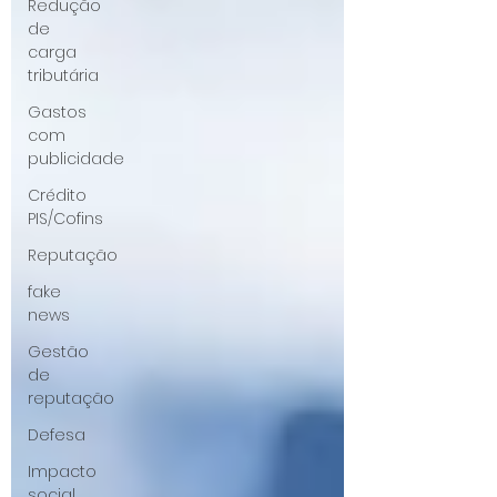
Redução
de
carga
tributária
Gastos
com
publicidade
Crédito
PIS/Cofins
Reputação
fake
news
Gestão
de
reputação
Defesa
Impacto
social