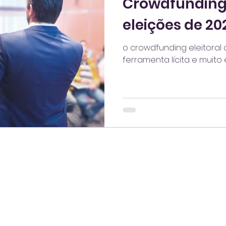
Crowdfunding 
Defesa
Impacto social
Gestores
Líder
eleições de 20
ole
Independente
eleições
crowdfund
o crowdfunding eleitoral
ferramenta lícita e muito e
conta de água
propaganda
internet
proteção
patrimônio
holding
socia