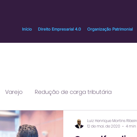
Início
Direito Empresarial 4.0
Organização Patrimonial
Varejo
Redução de carga tributária
Crédito PIS/Cofins
Reputação
fake new
Luiz Henrique Martins Ribeir
12 de mai. de 2020
4 min 