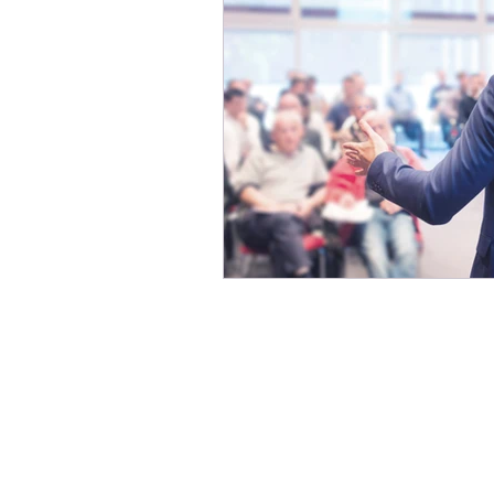
Gestão de reputação
Monitoramento
Contr
tarifa
energia elétrica
pesquisas
reputação