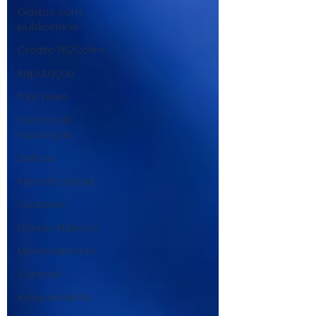
Gastos com
publicidade
Crédito PIS/Cofins
Reputação
fake news
Gestão de
reputação
Defesa
Impacto social
Gestores
Líderes Públicos
Monitoramento
Controle
Independente