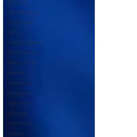
eleições
crowdfunding
campanha
tarifa
energia elétrica
conta de água
propaganda
internet
anonimato
pesquisas
reputação
proteção
patrimônio
holding