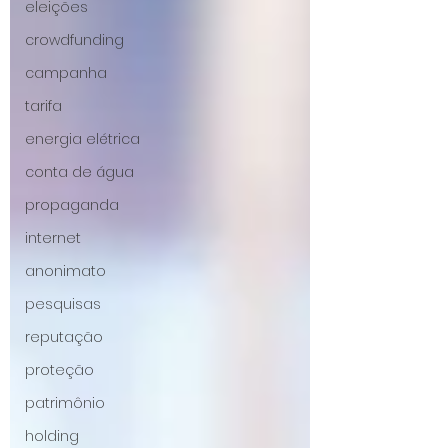
eleições
crowdfunding
campanha
tarifa
energia elétrica
conta de água
propaganda
internet
anonimato
pesquisas
reputação
proteção
patrimônio
holding