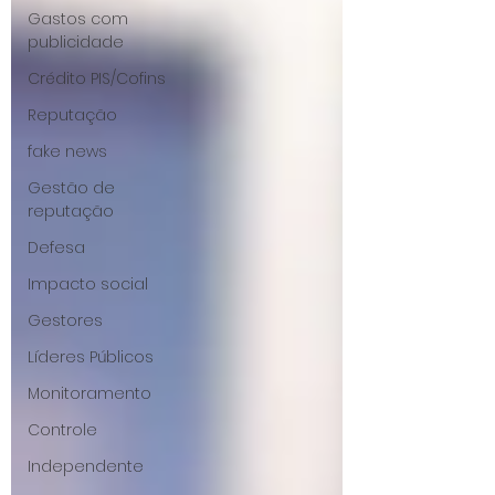
Gastos com
publicidade
Crédito PIS/Cofins
Reputação
fake news
Gestão de
reputação
Defesa
Impacto social
Gestores
Líderes Públicos
Monitoramento
Controle
Independente