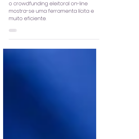
eleitoral nas eleições
de 2020
o crowdfunding eleitoral on-line
mostra-se uma ferramenta lícita e
muito eficiente.