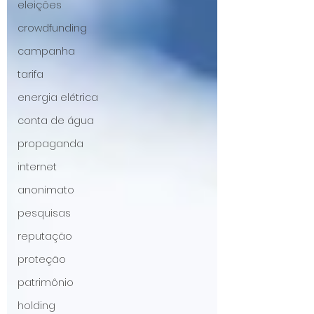
eleições
crowdfunding
campanha
tarifa
energia elétrica
conta de água
propaganda
internet
anonimato
pesquisas
reputação
proteção
patrimônio
holding