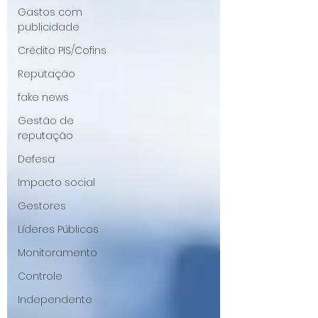
Gastos com
publicidade
Crédito PIS/Cofins
Reputação
fake news
Gestão de
reputação
Defesa
Impacto social
Gestores
Líderes Públicos
Monitoramento
Controle
Independente